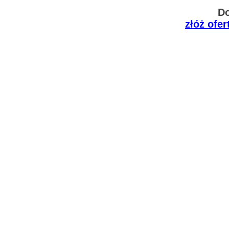
Do
złóż ofe